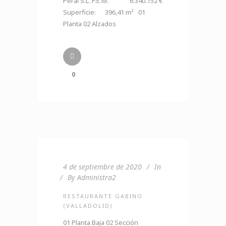
Peral S.L. P.E.M: 6.340.152 €
Superficie: 396,41 m² 01
Planta 02 Alzados
0
4 de septiembre de 2020
In
By
Administra2
RESTAURANTE GABINO
(VALLADOLID)
01 Planta Baja 02 Sección