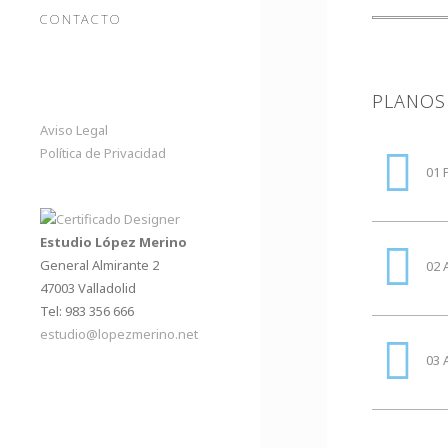
CONTACTO
PLANOS
Aviso Legal
Política de Privacidad
01 P
Estudio López Merino
General Almirante 2
02 
47003 Valladolid
Tel: 983 356 666
estudio@lopezmerino.net
03 